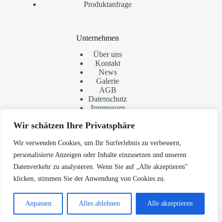
Produktanfrage
Unternehmen
Über uns
Kontakt
News
Galerie
AGB
Datenschutz
Impressum
Wir schätzen Ihre Privatsphäre
Kontaktieren Sie uns
Wir verwenden Cookies, um Ihr Surferlebnis zu verbessern,
personalisierte Anzeigen oder Inhalte einzusetzen und unseren
Klaus Stegmaier GmbH
Geschwister-Schabel-Str. 11
Datenverkehr zu analysieren. Wenn Sie auf „Alle akzeptieren"
73433 Aalen
klicken, stimmen Sie der Anwendung von Cookies zu.
Phone:
+49 (0) 7361 / 975244
E-Mail:
info@klaus-stegmaier.de
Anpassen
Alles ablehnen
Alle akzeptieren
© 2026 Klaus Stegmaier GmbH Umsetzung und
Webdesign by