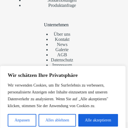
Sonderlösungen
Produktanfrage
Unternehmen
Über uns
Kontakt
News
Galerie
AGB
Datenschutz
Impressum
Wir schätzen Ihre Privatsphäre
Kontaktieren Sie uns
Wir verwenden Cookies, um Ihr Surferlebnis zu verbessern,
personalisierte Anzeigen oder Inhalte einzusetzen und unseren
Klaus Stegmaier GmbH
Geschwister-Schabel-Str. 11
Datenverkehr zu analysieren. Wenn Sie auf „Alle akzeptieren"
73433 Aalen
klicken, stimmen Sie der Anwendung von Cookies zu.
Phone:
+49 (0) 7361 / 975244
E-Mail:
info@klaus-stegmaier.de
Anpassen
Alles ablehnen
Alle akzeptieren
© 2026 Klaus Stegmaier GmbH Umsetzung und